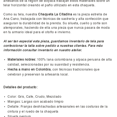
artesanos de la región de Boyacá trabajan estos materiales sobre un
telar horizontal creando el paño utilizado en esta chaqueta.
Como su tela, nuestra
Chaqueta La Citadina
es la pieza estrella de
Ana Cano, trabajada con técnicas de sastrería y alta confección que
aseguran la durabilidad de la prenda. Su silueta, cuello y corte son
atemporales, haciendo de ella una pieza que nunca pasara de moda
en tu armario ideal para el otoño e invierno.
Al ser tan especial esta pieza, guardamos inventario de tela para
confeccionar la talla sobre pedido a nuestras clientas. Para más
información consultar inventario en nuestro atelier.
Materiales nobles:
100% lana colombiana y alpaca peruana de alta
calidad, seleccionadas por su suavidad y resistencia.
Hecha a mano en Colombia
, con técnicas tradicionales que
celebran y preservan la artesanía local.
Detalles del producto:
Color: Gris, Cafe, Crudo, Mezclado
Mangas: Largas con acabado limpio
Detalle: Franjas deshilachadas artesanales en las costuras de la
cintura y el ruedo de la chaqueta
Silueta peplum